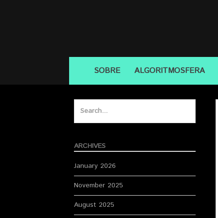
Skip
to
content
Skip
SOBRE
ALGORITMOSFERA
to
content
Search
for:
ARCHIVES
January 2026
November 2025
August 2025