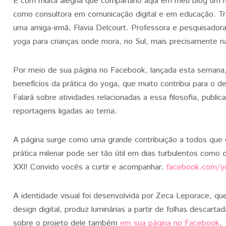
É com muita alegria que compartilho aqui em meu blog um 
como consultora em comunicação digital e em educação. Tra
uma amiga-irmã, Flavia Delcourt. Professora e pesquisadora
yoga para crianças onde mora, no Sul, mais precisamente n
Por meio de sua página no Facebook, lançada esta semana,
benefícios da prática do yoga, que muito contribui para o d
Falará sobre atividades relacionadas a essa filosofia, public
reportagens ligadas ao tema.
A página surge como uma grande contribuição a todos que
prática milenar pode ser tão útil em dias turbulentos como
XXI! Convido vocês a curtir e acompanhar:
facebook.com/y
A identidade visual foi desenvolvida por Zeca Leporace, que
design digital, produz luminárias a partir de folhas descart
sobre o projeto dele também
em sua página no Facebook
.