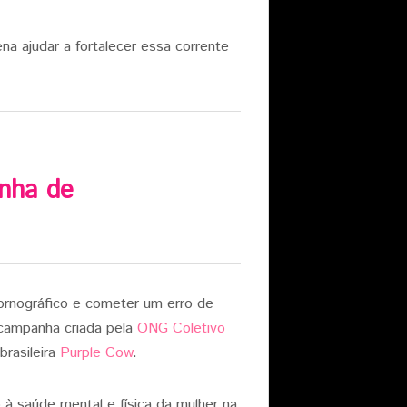
ena ajudar a fortalecer essa corrente
nha de
ornográfico e cometer um erro de
 campanha criada pela
ONG Coletivo
brasileira
Purple Cow
.
 à saúde mental e física da mulher na