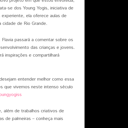
novo projeto em que estou envolvida,
ta-se dos Young Yogis, iniciativa de
 experiente, ela oferece aulas de
a cidade de Rio Grande.
 Flavia passará a comentar sobre os
esenvolvimento das crianças e jovens.
ará inspirações e compartilhará
 desejam entender melhor como essa
 os que vivemos neste intenso século
oungyogiss
, além de trabalhos criativos de
adas de palmeiras – conheça mais