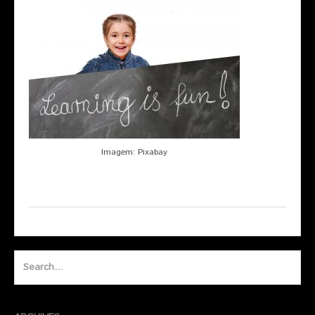
Imagem: Pixabay
Search
for: