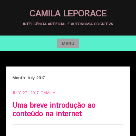
Skip
CAMILA LEPORACE
to
content
INTELIGÊNCIA ARTIFICIAL E AUTONOMIA COGNITIVA
MENU
Skip
to
content
Month:
July 2017
JULY 27, 2017
CAMILA
Uma breve introdução ao
conteúdo na internet