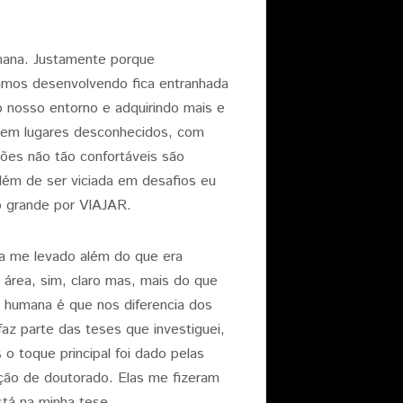
mana. Justamente porque
amos desenvolvendo fica entranhada
 nosso entorno e adquirindo mais e
r em lugares desconhecidos, com
ções não tão confortáveis são
ém de ser viciada em desafios eu
o grande por VIAJAR.
a me levado além do que era
área, sim, claro mas, mais do que
a humana é que nos diferencia dos
faz parte das teses que investiguei,
o toque principal foi dado pelas
gação de doutorado. Elas me fizeram
stá na minha tese.