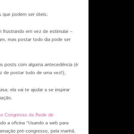
as que podem ser úteis:
 frustrando em vez de estimular –
m, mas postar todo dia pode ser
eus posts com alguma antecedência (é
ez de postar tudo de uma vez!);
: ela vai te ajudar a se inspirar
nação.
o Congresso da Rede de
ando a oficina “Usando a web para
gramação pré-congresso, pela manhã.