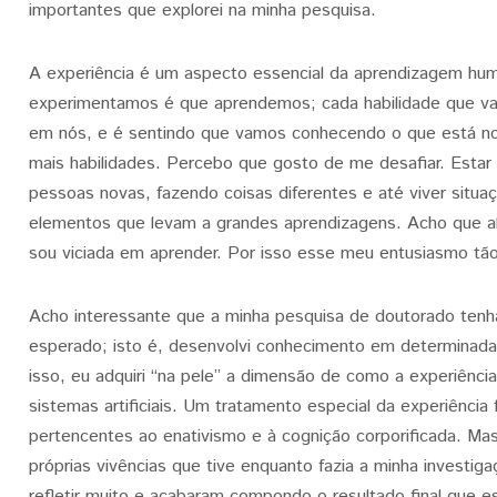
importantes que explorei na minha pesquisa.
A experiência é um aspecto essencial da aprendizagem hu
experimentamos é que aprendemos; cada habilidade que v
em nós, e é sentindo que vamos conhecendo o que está no
mais habilidades. Percebo que gosto de me desafiar. Esta
pessoas novas, fazendo coisas diferentes e até viver situa
elementos que levam a grandes aprendizagens. Acho que al
sou viciada em aprender. Por isso esse meu entusiasmo tã
Acho interessante que a minha pesquisa de doutorado tenh
esperado; isto é, desenvolvi conhecimento em determinada 
isso, eu adquiri “na pele” a dimensão de como a experiênci
sistemas artificiais. Um tratamento especial da experiência 
pertencentes ao enativismo e à cognição corporificada. Mas 
próprias vivências que tive enquanto fazia a minha investi
refletir muito e acabaram compondo o resultado final que e