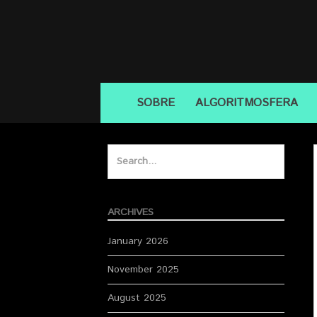
Skip
to
content
Skip
SOBRE
ALGORITMOSFERA
to
content
Search
for:
ARCHIVES
January 2026
November 2025
August 2025