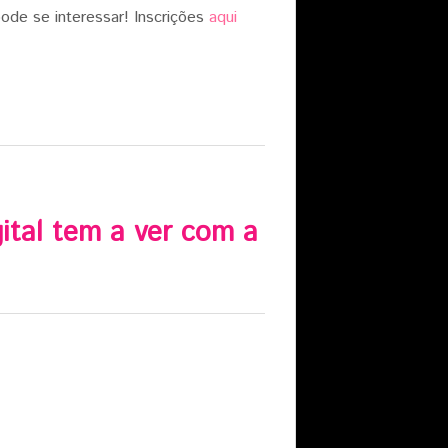
ode se interessar! Inscrições
aqui
ital tem a ver com a