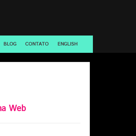
BLOG
CONTATO
ENGLISH
 na Web