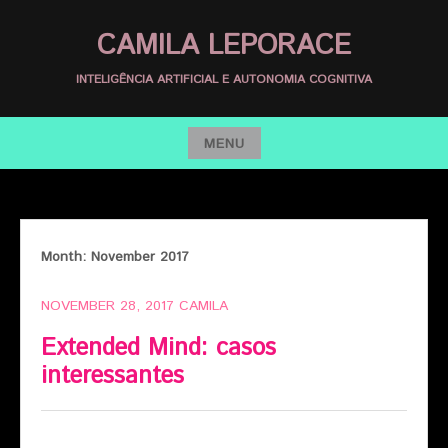
Skip
CAMILA LEPORACE
to
content
INTELIGÊNCIA ARTIFICIAL E AUTONOMIA COGNITIVA
MENU
Skip
to
content
Month:
November 2017
NOVEMBER 28, 2017
CAMILA
Extended Mind: casos
interessantes