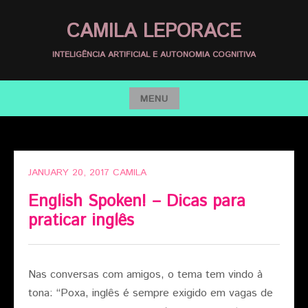
Skip
CAMILA LEPORACE
to
content
INTELIGÊNCIA ARTIFICIAL E AUTONOMIA COGNITIVA
MENU
Skip
to
content
JANUARY 20, 2017
CAMILA
English Spoken! – Dicas para
praticar inglês
Nas conversas com amigos, o tema tem vindo à
tona: “Poxa, inglês é sempre exigido em vagas de