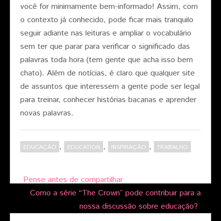
você for minimamente bem-informado! Assim, com
o contexto já conhecido, pode ficar mais tranquilo
seguir adiante nas leituras e ampliar o vocabulário
sem ter que parar para verificar o significado das
palavras toda hora (tem gente que acha isso bem
chato). Além de notícias, é claro que qualquer site
de assuntos que interessem a gente pode ser legal
para treinar, conhecer histórias bacanas e aprender
novas palavras.
,
,
,
EDUCAÇÃO
EDUCATION
INSPIRAÇÃO
TRABALHO
Post
Pense antes de compartilhar
navigation
Como a série “The Crown” pode contribuir para a
nossa discussão sobre educação?
Search